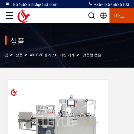
18576625103@163.com
+86-18576625103
따옴표
상품
>
>
>
집
상품
Alu PVC 블리스터 패킹 기계
맞춤형 캡슐 알루 PVC 블러스터 포장 기계 자동 밀폐 820kg