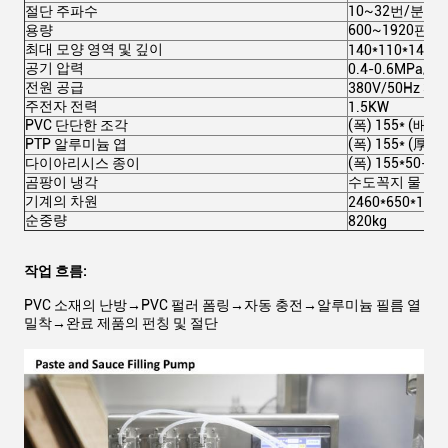
절단 주파수
10~32번/분
용량
600~1920판/
최대 모양 영역 및 깊이
140*110*14mm
공기 압력
0.4-0.6MPa/ ≥
전원 공급
380V/50Hz 3.
주전자 전력
1.5KW
PVC 단단한 조각
(폭) 155* (배) 
PTP 알루미늄 엽
(폭) 155* (厚) 
다이아리시스 종이
(폭) 155*50-10
곰팡이 냉각
수도꼭지 물 또는
기계의 차원
2460*650*155
순중량
820kg
작업 흐름:
PVC 소재의 난방→PVC 펄러 폼링→자동 충전→알루미늄 필름 열
밀착→완료 제품의 펀칭 및 절단